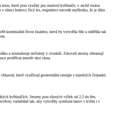
teras, které jsou využity pro masivní květináče, v nichž rostou
 v rámci budovy živý les, respektive navodit myšlenku, že je dům
kontinuální živou fasádou, která by vytvořila filtr a oddělila tak
sta.
slíku a neutralizuje nečistoty v ovzduší. Zároveň stromy eliminují
ce prohřívat interiér skrz okna.
a chlazení, které využívají geotermální energie z tepelných čerpadel,
elkých květináčích. Stromy jsou různých výšek od 2,5 do 8m.
vrženy variabilně tak, aby vytvořily symfonii barev v květu i v