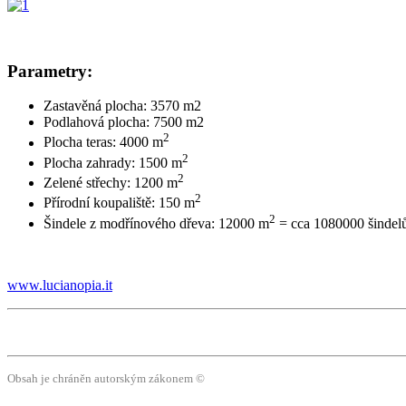
Parametry:
Zastavěná plocha: 3570 m2
Podlahová plocha: 7500 m2
2
Plocha teras: 4000 m
2
Plocha zahrady: 1500 m
2
Zelené střechy: 1200 m
2
Přírodní koupaliště: 150 m
2
Šindele z modřínového dřeva: 12000 m
= cca 1080000 šindel
www.lucianopia.it
Obsah je chráněn autorským zákonem ©