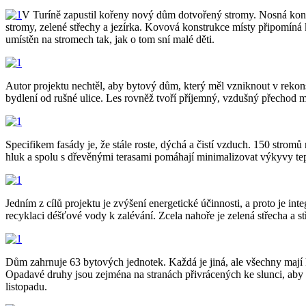
V Turíně zapustil kořeny nový dům dotvořený stromy. Nosná konstru
stromy, zelené střechy a jezírka. Kovová konstrukce místy připomíná
umístěn na stromech tak, jak o tom sní malé děti.
Autor projektu nechtěl, aby bytový dům, který měl vzniknout v rekons
bydlení od rušné ulice. Les rovněž tvoří příjemný, vzdušný přechod mez
Specifikem fasády je, že stále roste, dýchá a čistí vzduch. 150 strom
hluk a spolu s dřevěnými terasami pomáhají minimalizovat výkyvy teplo
Jedním z cílů projektu je zvýšení energetické účinnosti, a proto je int
recyklaci déšťové vody k zalévání. Zcela nahoře je zelená střecha a st
Dům zahrnuje 63 bytových jednotek. Každá je jiná, ale všechny mají 
Opadavé druhy jsou zejména na stranách přivrácených ke slunci, aby v 
listopadu.