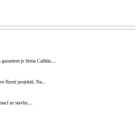
garantem je firma Callida....
o řízení projektů. Na...
mací ze stavby....