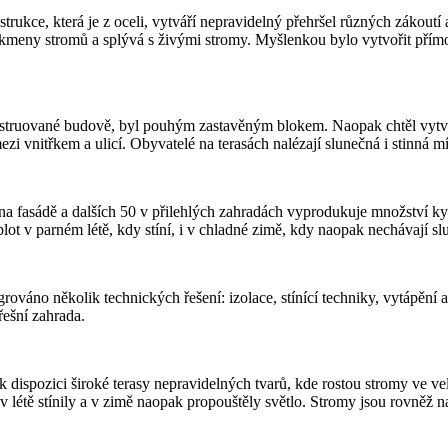
kce, která je z oceli, vytváří nepravidelný přehršel různých zákoutí a 
 kmeny stromů a splývá s živými stromy. Myšlenkou bylo vytvořit přímo
truované budově, byl pouhým zastavěným blokem. Naopak chtěl vytvořit 
i vnitřkem a ulicí. Obyvatelé na terasách nalézají slunečná i stinná mí
ů na fasádě a dalších 50 v přilehlých zahradách vyprodukuje množství ky
t v parném létě, kdy stíní, i v chladné zimě, kdy naopak nechávají slun
egrováno několik technických řešení: izolace, stínící techniky, vytápění 
řešní zahrada.
k dispozici široké terasy nepravidelných tvarů, kde rostou stromy ve v
létě stínily a v zimě naopak propouštěly světlo. Stromy jsou rovněž na