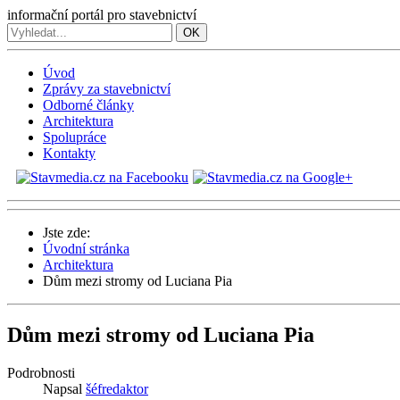
informační portál pro stavebnictví
OK
Úvod
Zprávy za stavebnictví
Odborné články
Architektura
Spolupráce
Kontakty
Jste zde:
Úvodní stránka
Architektura
Dům mezi stromy od Luciana Pia
Dům mezi stromy od Luciana Pia
Podrobnosti
Napsal
šéfredaktor