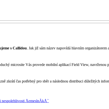
jeme s Callidou
. Jak již sám název napovídá hlavním organizátorem a 
oduchý microsite Vás provede mobilní aplikací Field View, navrženou pr
zně zkrátí čas potřebný pro sběr a následnou distribuci důležitých infor
i nespolehlivosti ÅemeslnÃ­kÅ¯