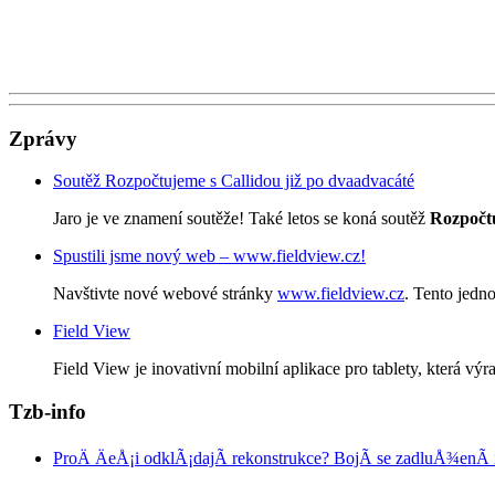
Zprávy
Soutěž Rozpočtujeme s Callidou již po dvaadvacáté
Jaro je ve znamení soutěže! Také letos se koná soutěž
Rozpočtu
Spustili jsme nový web – www.fieldview.cz!
Navštivte nové webové stránky
www.fieldview.cz
. Tento jedn
Field View
Field View je inovativní mobilní aplikace pro tablety, která výra
Tzb-info
ProÄ ÄeÅ¡i odklÃ¡dajÃ­ rekonstrukce? BojÃ­ se zadluÅ¾enÃ­ 