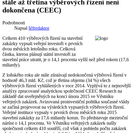
stále až třetina výběrových řízení není
dokončena (CEEC)
Podrobnosti
Napsal
šéfredaktor
Celkem 410 výběrových řízení na stavební
zakázky vypsali veřejní investoři v prvních
dvou měsících letošního roku. Celková
částka, kterou plánují státní investoři za
stavební práce utratit, je o 14,1 procenta vyšší než před rokem (17,6
miliardy).
Z loňského roku ale stále zůstávají nedokončená výběrová řízení v
hodnotě 46,3 mld. Kč, což je třetina objemu (34 %) všech
výběrových řízení vyhlášených v roce 2014. Vyplývá to z nejnovější
analýzy zpracované analytickou společností CEEC Research na
základě dat uveřejněných na konci února 2015 ve Věstníku
veřejných zakázek. Avizovaná proinvestiční politika současné vlády
se začíná projevovat na výsledcích vypsaných výběrových řízení.
Veřejné instituce vypsaly v prvních dvou měsících roku 2015
stavební zakázky za 17,6 miliardy korun. To představuje meziroční
nárůst o 14,1 procenta. Ve Věstníku veřejných zakázek našly
společnosti celkem 410 soutěží, což však z pohledu počtu zakázek