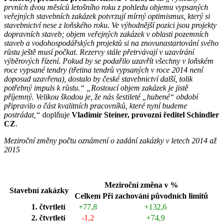
prvních dvou měsíců letošního roku z pohledu objemu vypsaných
veřejných stavebních zakázek potvrzují mírný optimismus, který si
stavebnictví nese z loňského roku. Ve výhodnější pozici jsou projekty
dopravních staveb; objem veřejných zakázek v oblasti pozemních
staveb a vodohospodářských projektů si na znovunastartování svého
růstu ještě musí počkat. Rezervy stále přetrvávají v uzavírání
výběrových řízení. Pokud by se podařilo uzavřít všechny v loňském
roce vypsané tendry (třetina tendrů vypsaných v roce 2014 není
doposud uzavřena), dostalo by české stavebnictví další, tolik
potřebný impuls k růstu.“
„Rostoucí objem zakázek je jistě
příjemný. Velikou škodou je, že nás šestileté „hubené“ období
připravilo o část kvalitních pracovníků, které nyní budeme
postrádat,“
doplňuje
Vladimír Steiner, provozní ředitel Schindler
CZ
.
Meziroční změny počtu oznámení o zadání zakázky v letech 2014 až
2015
Meziroční změna v %
Stavební zakázky
Celkem
Při zachování původních limitů
1. čtvrtletí
+77,8
+132,6
2. čtvrtletí
-1,2
+74,9