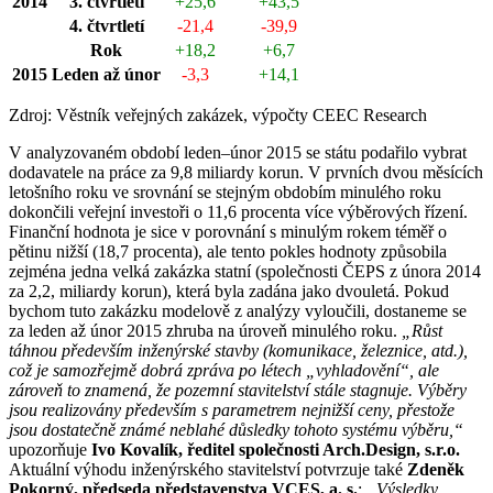
2014
3. čtvrtletí
+25,6
+43,5
4. čtvrtletí
-21,4
-39,9
Rok
+18,2
+6,7
2015
Leden až únor
-3,3
+14,1
Zdroj: Věstník veřejných zakázek, výpočty CEEC Research
V analyzovaném období leden–únor 2015 se státu podařilo vybrat
dodavatele na práce za 9,8 miliardy korun. V prvních dvou měsících
letošního roku ve srovnání se stejným obdobím minulého roku
dokončili veřejní investoři o 11,6 procenta více výběrových řízení.
Finanční hodnota je sice v porovnání s minulým rokem téměř o
pětinu nižší (18,7 procenta), ale tento pokles hodnoty způsobila
zejména jedna velká zakázka statní (společnosti ČEPS z února 2014
za 2,2, miliardy korun), která byla zadána jako dvouletá. Pokud
bychom tuto zakázku modelově z analýzy vyloučili, dostaneme se
za leden až únor 2015 zhruba na úroveň minulého roku.
„Růst
táhnou především inženýrské stavby (komunikace, železnice, atd.),
což je samozřejmě dobrá zpráva po létech „vyhladovění“, ale
zároveň to znamená, že pozemní stavitelství stále stagnuje. Výběry
jsou realizovány především s parametrem nejnižší ceny, přestože
jsou dostatečně známé neblahé důsledky tohoto systému výběru,“
upozorňuje
Ivo Kovalík, ředitel společnosti Arch.Design, s.r.o.
Aktuální výhodu inženýrského stavitelství potvrzuje také
Zdeněk
Pokorný, předseda představenstva VCES, a. s.
:
„Výsledky