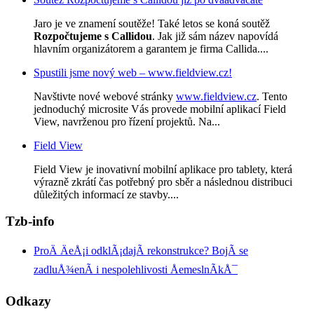
Jaro je ve znamení soutěže! Také letos se koná soutěž
Rozpočtujeme s Callidou
. Jak již sám název napovídá
hlavním organizátorem a garantem je firma Callida....
Spustili jsme nový web – www.fieldview.cz!
Navštivte nové webové stránky
www.fieldview.cz
. Tento
jednoduchý microsite Vás provede mobilní aplikací Field
View, navrženou pro řízení projektů. Na...
Field View
Field View je inovativní mobilní aplikace pro tablety, která
výrazně zkrátí čas potřebný pro sběr a následnou distribuci
důležitých informací ze stavby....
Tzb-info
ProÄ ÄeÅ¡i odklÃ¡dajÃ­ rekonstrukce? BojÃ­ se
zadluÅ¾enÃ­ i nespolehlivosti ÅemeslnÃ­kÅ¯
Odkazy