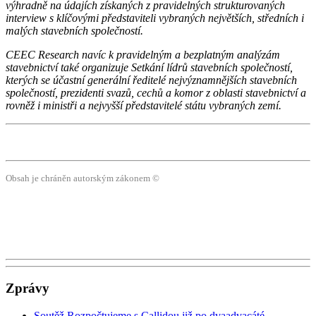
výhradně na údajích získaných z pravidelných strukturovaných
interview s klíčovými představiteli vybraných největších, středních i
malých stavebních společností.
CEEC Research navíc k pravidelným a bezplatným analýzám
stavebnictví také organizuje Setkání lídrů stavebních společností,
kterých se účastní generální ředitelé nejvýznamnějších stavebních
společností, prezidenti svazů, cechů a komor z oblasti stavebnictví a
rovněž i ministři a nejvyšší představitelé státu vybraných zemí.
Obsah je chráněn autorským zákonem ©
Zprávy
Soutěž Rozpočtujeme s Callidou již po dvaadvacáté