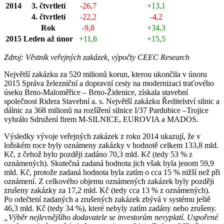
2014
3. čtvrtletí
-26,7
+13,1
4. čtvrtletí
-22,2
-4,2
Rok
-9,8
+34,3
2015
Leden až únor
+11,6
+15,5
Zdroj: Věstník veřejných zakázek, výpočty CEEC Research
Největší zakázku za 520 milionů korun, kterou ukončila v únoru
2015 Správa železniční a dopravní cesty na modernizaci traťového
úseku Brno-Maloměřice – Brno-Židenice, získala stavební
společnost Ridera Stavební a. s. Největší zakázku Ředitelství silnic a
dálnic za 368 milionů na rozšíření silnice I/37 Pardubice –Trojice
vyhrálo Sdružení firem M-SILNICE, EUROVIA a MADOS.
Výsledky vývoje veřejných zakázek z roku 2014 ukazují, že v
loňském roce byly oznámeny zakázky v hodnotě celkem 133,8 mld.
Kč, z čehož bylo později zadáno 70,3 mld. Kč (tedy 53 % z
oznámených). Skutečná zadaná hodnota jich však byla jenom 59,9
mld. Kč, protože zadaná hodnota byla zatím o cca 15 % nižší než při
oznámení. Z celkového objemu oznámených zakázek byly později
zrušeny zakázky za 17,2 mld. Kč (tedy cca 13 % z oznámených).
Po odečtení zadaných a zrušených zakázek zbývá v systému ještě
46,3 mld. Kč (tedy 34 %), které nebyly zatím zadány nebo zrušeny.
„Výběr nejlevnějšího dodavatele se investorům nevyplatí. Uspořené