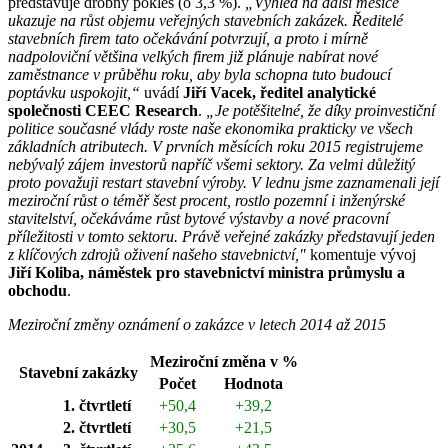
představuje drobný pokles (o 3,3 %).
„Výhled na další měsíce
ukazuje na růst objemu veřejných stavebních zakázek. Ředitelé
stavebních firem tato očekávání potvrzují, a proto i mírně
nadpoloviční většina velkých firem již plánuje nabírat nové
zaměstnance v průběhu roku, aby byla schopna tuto budoucí
poptávku uspokojit,“
uvádí
Jiří Vacek, ředitel analytické
společnosti CEEC Research
.
„Je potěšitelné, že díky proinvestiční
politice současné vlády roste naše ekonomika prakticky ve všech
základních atributech. V prvních měsících roku 2015 registrujeme
nebývalý zájem investorů napříč všemi sektory. Za velmi důležitý
proto považuji restart stavební výroby. V lednu jsme zaznamenali její
meziroční růst o téměř šest procent, rostlo pozemní i inženýrské
stavitelství, očekáváme růst bytové výstavby a nové pracovní
příležitosti v tomto sektoru. Právě veřejné zakázky představují jeden
z klíčových zdrojů oživení našeho stavebnictví,"
komentuje vývoj
Jiří Koliba, náměstek pro stavebnictví ministra průmyslu a
obchodu
.
Meziroční změny oznámení o zakázce v letech 2014 až 2015
Meziroční změna v %
Stavební zakázky
Počet
Hodnota
1. čtvrtletí
+50,4
+39,2
2. čtvrtletí
+30,5
+21,5