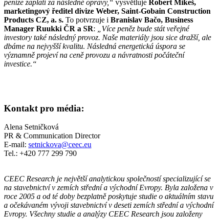
peníze zaplatí za následné opravy,“
vysvětluje
Robert Mikeš,
marketingový ředitel divize Weber, Saint-Gobain Construction
Products CZ, a. s.
To potvrzuje i
Branislav Bačo, Business
Manager Ruukki ČR a SR
:
„Více peněz bude stát veřejné
investory také následný provoz. Naše materiály jsou sice dražší, ale
dbáme na nejvyšší kvalitu. Následná energetická úspora se
významně projeví na ceně provozu a návratnosti počáteční
investice.“
Kontakt pro média:
Alena Setničková
PR & Communication Director
E-mail:
setnickova@ceec.eu
Tel.: +420 777 299 790
CEEC Research je největší analytickou společností specializující se
na stavebnictví v zemích střední a východní Evropy. Byla založena v
roce 2005 a od té doby bezplatně poskytuje studie o aktuálním stavu
a očekávaném vývoji stavebnictví v deseti zemích střední a východní
Evropy. Všechny studie a analýzy CEEC Research jsou založeny