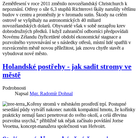
Zemětřesení v roce 2011 změnilo novozélandský Christchurch k
nepoznání. Otřesy o síle 6,3 stupňů Richterovi škály narušily většinu
budov v centru a proměnily je v hromadu sutin. Škody na celém
ostrově se vyšplhaly na astronomických 40 miliard
novozélandských dolarů. Obyvatelé však v sobě nezapřou krev
dobrodružných předků. I když zahraniční odborníci předpovídali
Novému Zélandu čtyřicetileté období ekonomické stagnace a
pozvolného vyrovnávání se s následky otřesů, místní lidé spatřili v
rozvráceném městě novou příležitost, jak znovu chytře stavět a
vybudovat nové město.
Holandské postřehy - jak sadit stromy ve
městě
Podrobnosti
Napsal
Mgr. Radomír Dohnal
„Kořeny stromů v městském prostředí trpí. Postupné
sesedání půdy vytváří nakonec natolik kompaktní hmotu, že kořínky
prakticky nemají šanci penetrovat do svého okolí, a celá dřevina
pozvolna usychá,“ přibližně tak nějak začínalo povídání Jorise
Veoetna, koncept-manažera společnosti van Helvoirt.