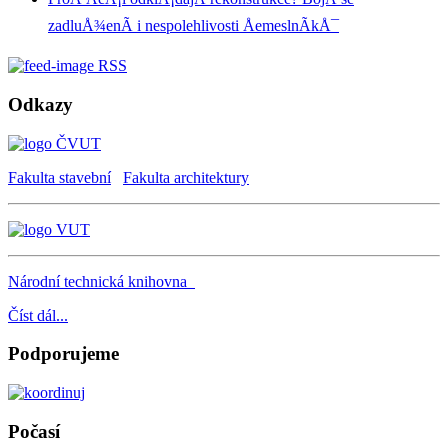
zadluÅ¾enÃ­ i nespolehlivosti ÅemeslnÃ­kÅ¯
RSS
Odkazy
Fakulta stavební
Fakulta architektury
Národní technická knihovna
Číst dál...
Podporujeme
Počasí