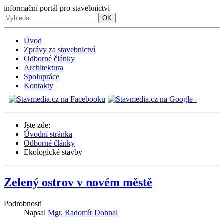
informační portál pro stavebnictví
OK
Úvod
Zprávy za stavebnictví
Odborné články
Architektura
Spolupráce
Kontakty
Jste zde:
Úvodní stránka
Odborné články
Ekologické stavby
Zelený ostrov v novém městě
Podrobnosti
Napsal
Mgr. Radomír Dohnal