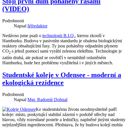
Stojí první dům poháněný řasami
(VIDEO)
Podrobnosti
Napsal
šéfredaktor
Nedávno jsme psali o
technologii B.I.Q.
, kterou zkouší v
Hamburku. Budova v pasivním standardu je obalena biologickými
reaktory obsahujícími řasy. Ty jsou poháněny odpadním plynem
CO
s jehož pomocí sami vyrábí zelenou elektřinu. Technologie je
2
zatím drahá, ale pokud se osvědčí v nestabilně osluněném
Hamburku, bude bez problému využitelná i v jiných městech.
Studentské koleje v Odensee - moderní a
ekologická rezidence
Podrobnosti
Napsal
Mgr. Radomír Dohnal
Ke studentskému životu neodmyslitelně patří
koleje: místo, poskytující stabilní zázemí v podobě střechy nad
hlavou, vždy rozestlané postele a ledničky, naplněné jinými studenty
nejrůznějšími ingrediencemi. Představa, že by budova kolejí mohla