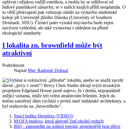
oplývat i nějakou vnější estetikou, a mohla by se odlišovat od
řadové panelákové zástavby, se v našich krajích příliš neuplatnila. O
to větší překvapení pak vzbuzuje záměr na výstavbu studentské
koleje při Univerzitě jižního Dánska (University of Southern
Denmark, SDU). Čtrnáct pater vysoká troj-stavba bude nejen
navýsost vzhledná, ale také vystavena s ohledem na přísné
ekologické standardy.
I lokalita zn. brownfield může být
atraktivní
Podrobnosti
Napsal
Mgr. Radomír Dohnal
Vybírat si exkluzivní „přírodní“ lokalitu, anebo se snažit zacelit
dávné „jizvy v zemi“? Bercy Chen Studio dávají svým texaským
projektem Edgeland House jasně najevo, že i druhá, nepopulárně
znějící varianta, může být velmi atraktivním řešením. Jejich do
terénu zanořený dům vychází z prvků staré indiánské architektury, a
byl realizován na „brownfiledu“.
Spací buňka Sleepbox (VIDEO)
M:OFA budova, která aktivně čistí okolní vzduch
BIQ - zapomeňte na solární energii, nejzelenější jsou přece