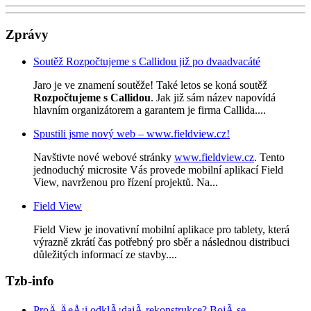
Zprávy
Soutěž Rozpočtujeme s Callidou již po dvaadvacáté
Jaro je ve znamení soutěže! Také letos se koná soutěž
Rozpočtujeme s Callidou
. Jak již sám název napovídá
hlavním organizátorem a garantem je firma Callida....
Spustili jsme nový web – www.fieldview.cz!
Navštivte nové webové stránky
www.fieldview.cz
. Tento
jednoduchý microsite Vás provede mobilní aplikací Field
View, navrženou pro řízení projektů. Na...
Field View
Field View je inovativní mobilní aplikace pro tablety, která
výrazně zkrátí čas potřebný pro sběr a následnou distribuci
důležitých informací ze stavby....
Tzb-info
ProÄ ÄeÅ¡i odklÃ¡dajÃ­ rekonstrukce? BojÃ­ se