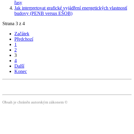
řasy
Jak interpretovat grafické vyjádření energetických vlastností
budovy (PENB versus EŠOB)
Strana 3 z 4
Začátek
Předchozí
1
2
3
4
Další
Konec
Obsah je chráněn autorským zákonem ©