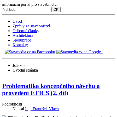
informační portál pro stavebnictví
OK
Úvod
Zprávy za stavebnictví
Odborné články
Architektura
Spolupráce
Kontakty
Jste zde:
Úvodní stránka
Problematika koncepčního návrhu a
provedení ETICS (2. díl)
Podrobnosti
Napsal
Ing. František Vlach