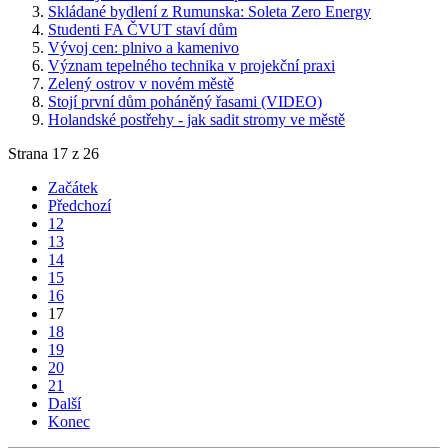
Skládané bydlení z Rumunska: Soleta Zero Energy
Studenti FA ČVUT staví dům
Vývoj cen: plnivo a kamenivo
Význam tepelného technika v projekční praxi
Zelený ostrov v novém městě
Stojí první dům poháněný řasami (VIDEO)
Holandské postřehy - jak sadit stromy ve městě
Strana 17 z 26
Začátek
Předchozí
12
13
14
15
16
17
18
19
20
21
Další
Konec