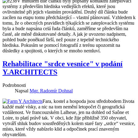
V minulém díle článku byly popsány kontaktní zateplovací
systémy z především hlediska vedlejších efektů, které jsou
ovlivnitelné při jejich vlastním provádění. Druhý díl článku bude
zacílen na etapu tomu předcházející – vlastní plánovaní. Vzhledem k
tomu, že o obecných pravidlech týkajících se zateplovacích systému
byla a bude napsána celá řada článků, zaměříme se především na
časté, ale méně diskutované detaily. A jak je uvozeno nadpisem,
pohled bude poněkud širší, než pouze z tepelně technického
hlediska. Pokusím se pomocí fotografií z terénu upozornit na
důsledky a spojitosti, o kterých se mnoho nemluví.
Rehabilitace "srdce vesnice" v podání
Y.ARCHITECTS
Podrobnosti
Napsal
Mgr. Radomír Dohnal
Fara, kostel a hospoda jsou středobodem života
každé malé vísky, a nic na tom nemění letopočet či geografická
vzdálenost. Ve francouzském Lalheue, jen na dohled od Saône et
Loire, to platí právě tak. V obci, kde žije přibližně 350 obyvatel,
vytváří shluk budov soustředěných kolem staré fary „srdce“ vesnice,
místo, které vždy nabízelo klid a odpočinek prací znaveným
obyvatelům.