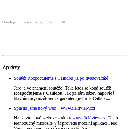
Obsah je chráněn autorským zákonem ©
Zprávy
Soutěž Rozpočtujeme s Callidou již po dvaadvacáté
Jaro je ve znamení soutěže! Také letos se koná soutěž
Rozpočtujeme s Callidou
. Jak již sám název napovídá
hlavním organizátorem a garantem je firma Callida....
Spustili jsme nový web – www.fieldview.cz!
Navštivte nové webové stránky
www.fieldview.cz
. Tento
jednoduchý microsite Vás provede mobilní aplikací Field
View, navrženou pro řízení projektů. Na...