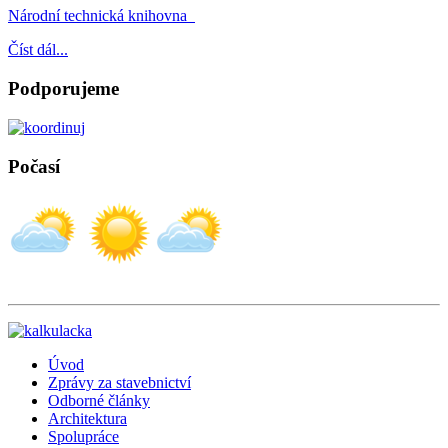
Národní technická knihovna
Číst dál...
Podporujeme
Počasí
Úvod
Zprávy za stavebnictví
Odborné články
Architektura
Spolupráce