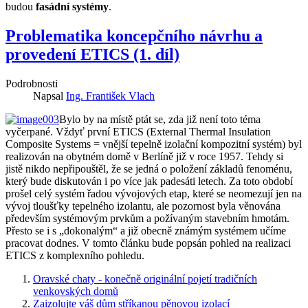
budou
fasádní systémy
.
Problematika koncepčního návrhu a
provedení ETICS (1. díl)
Podrobnosti
Napsal
Ing. František Vlach
Bylo by na místě ptát se, zda již není toto téma
vyčerpané. Vždyť první ETICS (External Thermal Insulation
Composite Systems = vnější tepelně izolační kompozitní systém) byl
realizován na obytném domě v Berlíně již v roce 1957. Tehdy si
jistě nikdo nepřipouštěl, že se jedná o položení základů fenoménu,
který bude diskutován i po více jak padesáti letech. Za toto období
prošel celý systém řadou vývojových etap, které se neomezují jen na
vývoj tloušťky tepelného izolantu, ale pozornost byla věnována
především systémovým prvkům a požívaným stavebním hmotám.
Přesto se i s „dokonalým“ a již obecně známým systémem učíme
pracovat dodnes. V tomto článku bude popsán pohled na realizaci
ETICS z komplexního pohledu.
Oravské chaty - konečně originální pojetí tradičních
venkovských domů
Zaizolujte váš dům stříkanou pěnovou izolací