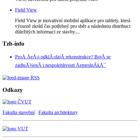
Field View
Field View je inovativní mobilní aplikace pro tablety, která
výrazně zkrátí čas potřebný pro sběr a následnou distribuci
důležitých informací ze stavby....
Tzb-info
ProÄ ÄeÅ¡i odklÃ¡dajÃ­ rekonstrukce? BojÃ­ se
zadluÅ¾enÃ­ i nespolehlivosti ÅemeslnÃ­kÅ¯
RSS
Odkazy
Fakulta stavební
Fakulta architektury