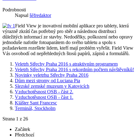
Podrobnosti
Napsal
šéfredaktor
Field View je inovativní mobilní aplikace pro tablety, která
výrazně zkrátí čas potřebný pro sběr a následnou distribuci
důležitých informací ze stavby. Nedodělky, poškození nebo opravy
jednoduše nafotíte fotoaparátem do svého tabletu a spolu s
požadavkem rozešlete lidem, kteří mají problém vyřešit. Field View
Vás osvobodí od nepřehledných štosů papírů, zápisů a formulářů.
Veletrh Střechy Praha 2016 s atraktivním programem
Veletrh Střechy Praha 2016 s rekordním počtem návštěvníků!
Novinky veletrhu Střechy Praha 2016
Dům mezi stromy od Luciana Pia
Slezské zemské muzeum v Katovicích
Vzduchotěsnost OSB - část 2.
Vzduchotěsnost OSB - část 1.
Klášter Sant Francesc
Terminál, Stockholm
Strana 1 z 26
Začátek
Předchozí