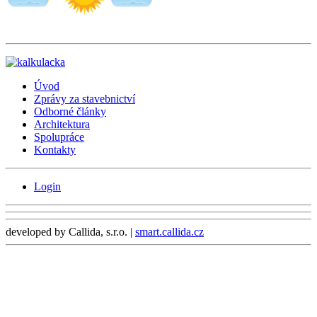
Úvod
Zprávy za stavebnictví
Odborné články
Architektura
Spolupráce
Kontakty
Login
developed by Callida, s.r.o. |
smart.callida.cz