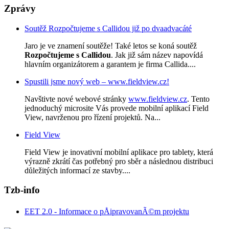
Zprávy
Soutěž Rozpočtujeme s Callidou již po dvaadvacáté
Jaro je ve znamení soutěže! Také letos se koná soutěž
Rozpočtujeme s Callidou
. Jak již sám název napovídá
hlavním organizátorem a garantem je firma Callida....
Spustili jsme nový web – www.fieldview.cz!
Navštivte nové webové stránky
www.fieldview.cz
. Tento
jednoduchý microsite Vás provede mobilní aplikací Field
View, navrženou pro řízení projektů. Na...
Field View
Field View je inovativní mobilní aplikace pro tablety, která
výrazně zkrátí čas potřebný pro sběr a následnou distribuci
důležitých informací ze stavby....
Tzb-info
EET 2.0 - Informace o pÅipravovanÃ©m projektu