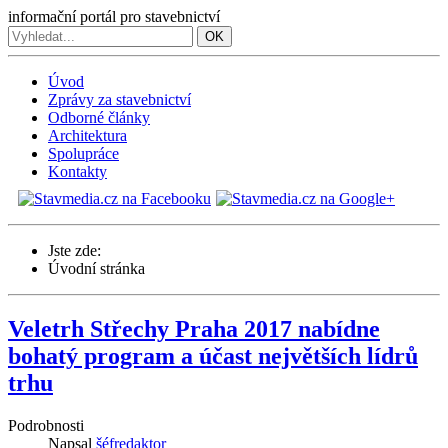
informační portál pro stavebnictví
OK
Úvod
Zprávy za stavebnictví
Odborné články
Architektura
Spolupráce
Kontakty
Jste zde:
Úvodní stránka
Veletrh Střechy Praha 2017 nabídne
bohatý program a účast největších lídrů
trhu
Podrobnosti
Napsal
šéfredaktor