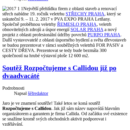
Největší přehlídku firem z oblasti staveb a renovací
střech nabídne 19. ročník veletrhu
STŘECHY PRAHA
, který se
uskuteční 9. – 11. 2. 2017 v PVA EXPO PRAHA Letňany.
Společně proběhnou veletrhy
ŘEMESLO PRAHA
, veletrh
obnovitelných zdrojů a úspor energií
SOLAR PRAHA
a nový
projekt z oblasti profesionální údržby povrchů
PURPO PRAHA
.
Další vystavovatelé z oblasti úsporného bydlení a světa dřevostaveb
se budou prezentovat v rámci souběžných veletrhů FOR PASIV a
CESTY DŘEVA. Prezentovat se tedy bude bezmála 300
společností na hrubé výstavní ploše 12 600 m2.
Soutěž Rozpočtujeme s Callidou již po
dvaadvacáté
Podrobnosti
Napsal
šéfredaktor
Jaro je ve znamení soutěže! Také letos se koná soutěž
Rozpočtujeme s Callidou
. Jak již sám název napovídá hlavním
organizátorem a garantem je firma Callida. Od začátku své existence
se snažíme kromě svých obchodních aktivit podporovat i
vzdělávání.