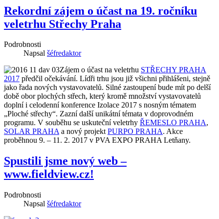
Rekordní zájem o účast na 19. ročníku
veletrhu Střechy Praha
Podrobnosti
Napsal
šéfredaktor
Zájem o účast na veletrhu
STŘECHY PRAHA
2017
předčil očekávání. Lídři trhu jsou již všichni přihlášeni, stejně
jako řada nových vystavovatelů. Silné zastoupení bude mít po delší
době obor plochých střech, který kromě množství vystavovatelů
doplní i celodenní konference Izolace 2017 s nosným tématem
„Ploché střechy“. Zazní další unikátní témata v doprovodném
programu. V souběhu se uskuteční veletrhy
ŘEMESLO PRAHA
,
SOLAR PRAHA
a nový projekt
PURPO PRAHA
. Akce
proběhnou 9. – 11. 2. 2017 v PVA EXPO PRAHA Letňany.
Spustili jsme nový web –
www.fieldview.cz!
Podrobnosti
Napsal
šéfredaktor