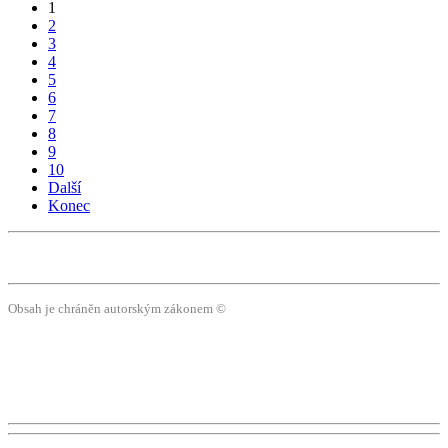
1
2
3
4
5
6
7
8
9
10
Další
Konec
Obsah je chráněn autorským zákonem ©